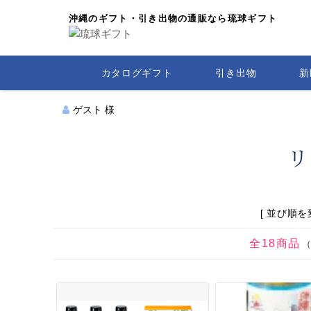
沖縄のギフト・引き出物の通販なら琉球ギフト
カタログギフト
引き出物
新
ゲスト 様
リ
[ 並び順を変
全18商品
（