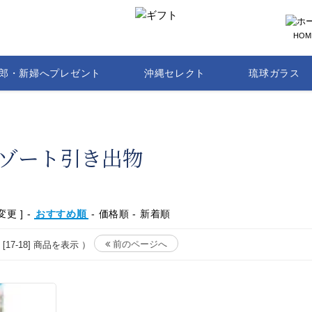
HOM
郎・新婦へプレゼント
沖縄セレクト
琉球ガラス
ゾート引き出物
更 ] -
おすすめ順
-
価格順
-
新着順
前のページへ
 [17-18] 商品を表示 ）