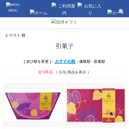
沖縄のギフト・引き出物の通販なら琉球
MENU
ギフト
0
ホーム
ご利用案内
お気に入り
カート
ゲスト 様
引菓子
おすすめ順
[ 並び順を変更 ] -
-
価格順
-
新着順
全5商品
（ [1-5] 商品を表示 ）