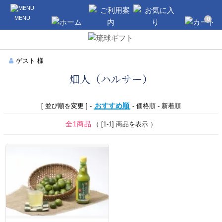
沖縄のギフト・引き出物の通販なら琉球
MENU
ギフト
0
ホーム
ご利用案内
お気に入り
カート
ゲスト 様
畑人（ハルサー）
おすすめ順
[ 並び順を変更 ] -
-
価格順
-
新着順
全1商品
（ [1-1] 商品を表示 ）