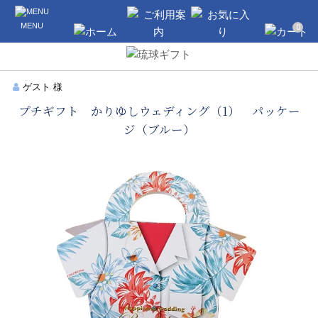
沖縄のギフト・引き出物の通販なら琉球
MENU
ギフト
0
ホーム
ご利用案内
お気に入り
カート
ゲスト 様
プチギフト かりゆしウェディング（1） パッケー
ジ（ブルー）