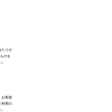
当たりが
のものを
い。
、お客様
ご利用の
い。