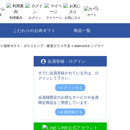
0
E
カート
利用案内
ログイン
マイページ
お気に入り
こだわりのお肉ギフト
商品一覧
»
琉球ガラス・ガラスランプ・硬質ガラス干支
»
diamondタンブラー
会員登録・ログイン
すでに会員登録されている方は、ロ
グインして下さい。
»ログインする
会員様限定のお得なサービスや会員
限定商品をご用意しています。
»会員登録する
LINE公式アカウント