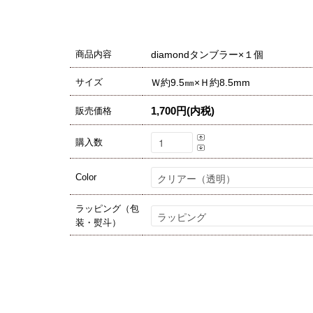
商品内容
diamondタンブラー×１個
サイズ
Ｗ約9.5㎜×Ｈ約8.5mm
1,700円(内税)
販売価格
購入数
Color
ラッピング（包
装・熨斗）