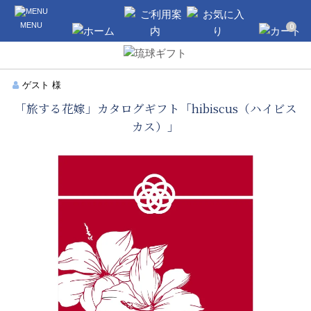
沖縄のギフト・引き出物の通販なら琉球
MENU
ギフト
0
ホーム
ご利用案内
お気に入り
カート
ゲスト 様
「旅する花嫁」カタログギフト「hibiscus（ハイビス
カス）」