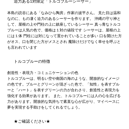
迫力ある1対限定「トルコブルーシーサー」
本島の読谷にある「なみひら陶房」作家の波平さん。 見た目は温和
なのに、もの凄く迫力のあるシーサーを作ります。 沖縄の守り神と
して、屋根の上や門柱の上に鎮座しているシーサー 真っ青なトルコ
ブルーは人気の色で、価格は１対の値段です シーサーは、屋根の上
には１体 門柱には対になって置かれていることが多い 口を開けた方
がオス、口を閉じた方がメスとされ 魔除けだけでなく幸せを呼ぶと
も言われています
トルコブルーの特徴
創造性・表現力・コミュニケーションの色
トルコブルーは、明るい空や南国の海のような、開放的なイメージ
の色です。ブルーとグリーンが混ざった色で、「知性」を表すブル
ーと「ハート」を表すグリーンの力が合わさり、創造性と表現力を
強化する効果があります。 また、トルコブルーには人の心を広げる
力があります。開放的な気持ちで素直な心が広がり、マイペースに
夢を実現する手助けをしてくれるでしょう。
★ご確認ください★