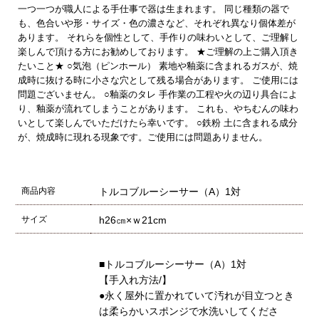
一つ一つが職人による手仕事で器は生まれます。 同じ種類の器で
も、色合いや形・サイズ・色の濃さなど、それぞれ異なり個体差が
あります。 それらを個性として、手作りの味わいとして、ご理解し
楽しんで頂ける方にお勧めしております。 ★ご理解の上ご購入頂き
たいこと★ ○気泡（ピンホール） 素地や釉薬に含まれるガスが、焼
成時に抜ける時に小さな穴として残る場合があります。 ご使用には
問題ございません。 ○釉薬のタレ 手作業の工程や火の辺り具合によ
り、釉薬が流れてしまうことがあります。 これも、やちむんの味わ
いとして楽しんでいただけたら幸いです。 ○鉄粉 土に含まれる成分
が、焼成時に現れる現象です。ご使用には問題ありません。
商品内容
トルコブルーシーサー（A）1対
サイズ
h26㎝×ｗ21cm
■トルコブルーシーサー（A）1対
【手入れ方法/】
●永く屋外に置かれていて汚れが目立つとき
は柔らかいスポンジで水洗いしてくださ