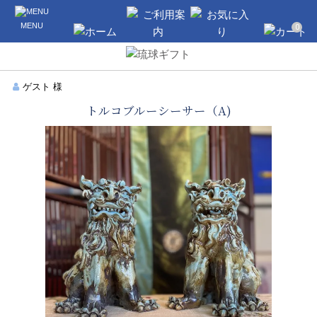
沖縄のギフト・引き出物の通販なら琉球
MENU
ギフト
0
ホーム
ご利用案内
お気に入り
カート
ゲスト 様
トルコブルーシーサー（A)