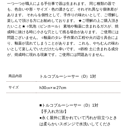
一つ一つが職人による手仕事で器は生まれます。 同じ種類の器で
も、色合いや形・サイズ・色の濃さなど、それぞれ異なり個体差が
あります。 それらを個性として、手作りの味わいとして、ご理解し
楽しんで頂ける方にお勧めしております。 ★ご理解の上ご購入頂き
たいこと★ ○気泡（ピンホール） 素地や釉薬に含まれるガスが、焼
成時に抜ける時に小さな穴として残る場合があります。 ご使用には
問題ございません。 ○釉薬のタレ 手作業の工程や火の辺り具合によ
り、釉薬が流れてしまうことがあります。 これも、やちむんの味わ
いとして楽しんでいただけたら幸いです。 ○鉄粉 土に含まれる成分
が、焼成時に現れる現象です。ご使用には問題ありません。
商品内容
トルコブルーシーサー（D）1対
サイズ
h30㎝×ｗ27cm
■トルコブルーシーサー（D）1対
【手入れ方法/】
●永く屋外に置かれていて汚れが目立つとき
は柔らかいスポンジで水洗いしてくださ