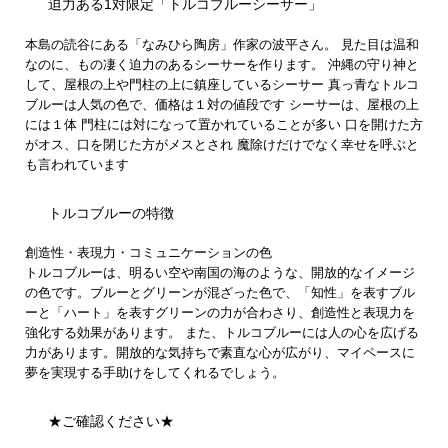
迫力ある1対限定「トルコブルーシーサー」
本島の読谷にある「なみひら陶房」作家の波平さん。 見た目は温和
なのに、もの凄く迫力のあるシーサーを作ります。 沖縄の守り神と
して、屋根の上や門柱の上に鎮座しているシーサー 真っ青なトルコ
ブルーは人気の色で、価格は１対の値段です シーサーは、屋根の上
には１体 門柱には対になって置かれていることが多い 口を開けた方
がオス、口を閉じた方がメスとされ 魔除けだけでなく幸せを呼ぶと
も言われています
トルコブルーの特徴
創造性・表現力・コミュニケーションの色
トルコブルーは、明るい空や南国の海のような、開放的なイメージ
の色です。ブルーとグリーンが混ざった色で、「知性」を表すブル
ーと「ハート」を表すグリーンの力が合わさり、創造性と表現力を
強化する効果があります。 また、トルコブルーには人の心を広げる
力があります。開放的な気持ちで素直な心が広がり、マイペースに
夢を実現する手助けをしてくれるでしょう。
★ご確認ください★