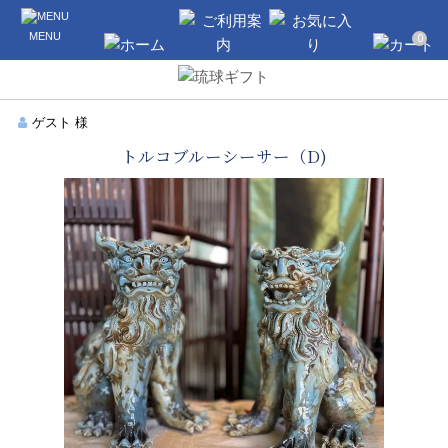
沖縄のギフト・引き出物の通販なら琉球
MENU
ギフト
0
ホーム
ご利用案内
お気に入り
カート
ゲスト 様
トルコブルーシーサー（D)