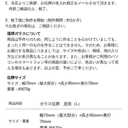
2、当店よりご挨拶、お位牌の名入れ校正をメールさせて頂きます。
内容ご確認の上、校了。
3、校了後に制作を開始（制作期間：約1か月）
※お急ぎの場合は、ご相談ください。
琉球ガラスについて
商品は手作りのため、同じように作ることを心がけていましても、
まったく同一のものを作ることはできません。そのため、お客様に
お届けする商品につきましては、サイズや色合い、模様、泡の入り
方などが多少異なることがあります。また、お客様がご利用のパソ
コンやスマートフォン等の画面の違いにより、色合いが異なって見
える場合もあります。以上の旨、予めご了承ください。
位牌サイズ
サイズ：幅70mm（最大部分）×高さ95mm×奥行70mm
重量：約670g
商品内容
ガラス位牌 息吹（L）
幅70mm（最大部分）×高さ95mm×奥行
サイズ・重量
70mm
重量 約670g