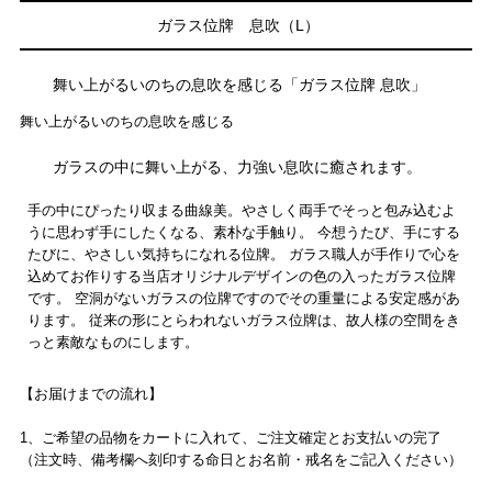
ガラス位牌 息吹（L）
舞い上がるいのちの息吹を感じる「ガラス位牌 息吹」
舞い上がるいのちの息吹を感じる
ガラスの中に舞い上がる、力強い息吹に癒されます。
手の中にぴったり収まる曲線美。やさしく両手でそっと包み込むよ
うに思わず手にしたくなる、素朴な手触り。 今想うたび、手にする
たびに、やさしい気持ちになれる位牌。 ガラス職人が手作りで心を
込めてお作りする当店オリジナルデザインの色の入ったガラス位牌
です。 空洞がないガラスの位牌ですのでその重量による安定感があ
ります。 従来の形にとらわれないガラス位牌は、故人様の空間をき
っと素敵なものにします。
【お届けまでの流れ】
1、ご希望の品物をカートに入れて、ご注文確定とお支払いの完了
（注文時、備考欄へ刻印する命日とお名前・戒名をご記入ください）