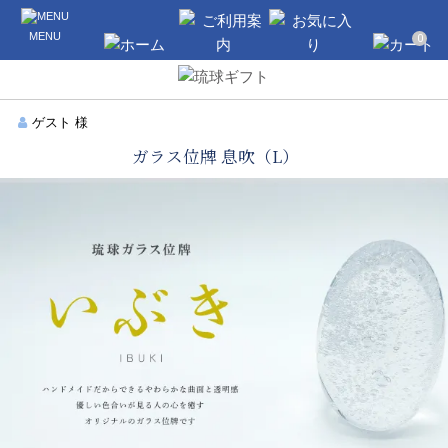
沖縄のギフト・引き出物の通販なら琉球
MENU
ギフト
0
ホーム
ご利用案内
お気に入り
カート
ゲスト 様
ガラス位牌 息吹（L）