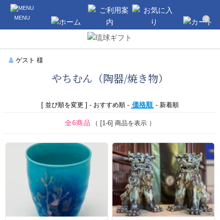
沖縄のギフト・引き出物の通販なら琉球
MENU
ギフト
0
ホーム
ご利用案内
お気に入り
カート
ゲスト 様
やちむん（陶器/焼き物）
価格順
[ 並び順を変更 ] -
おすすめ順
-
-
新着順
全6商品
（ [1-6] 商品を表示 ）